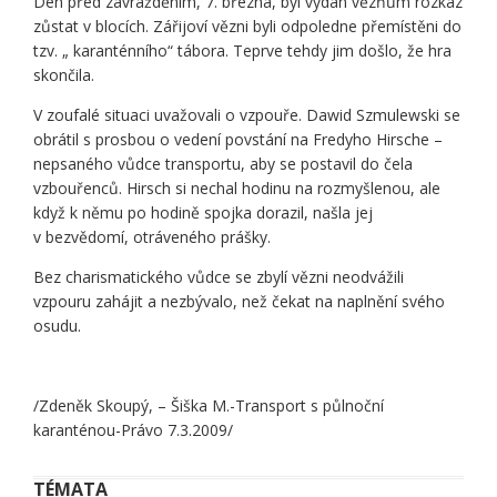
Den před zavražděním, 7. března, byl vydán vězňům rozkaz
zůstat v blocích. Zářijoví vězni byli odpoledne přemístěni do
tzv. „ karanténního“ tábora. Teprve tehdy jim došlo, že hra
skončila.
V zoufalé situaci uvažovali o vzpouře. Dawid Szmulewski se
obrátil s prosbou o vedení povstání na Fredyho Hirsche –
nepsaného vůdce transportu, aby se postavil do čela
vzbouřenců. Hirsch si nechal hodinu na rozmyšlenou, ale
když k němu po hodině spojka dorazil, našla jej
v bezvědomí, otráveného prášky.
Bez charismatického vůdce se zbylí vězni neodvážili
vzpouru zahájit a nezbývalo, než čekat na naplnění svého
osudu.
/Zdeněk Skoupý, – Šiška M.-Transport s půlnoční
karanténou-Právo 7.3.2009/
TÉMATA