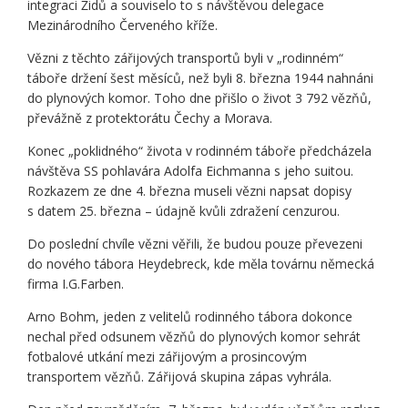
integraci Židů a souviselo to s návštěvou delegace
Mezinárodního Červeného kříže.
Vězni z těchto zářijových transportů byli v „rodinném“
táboře držení šest měsíců, než byli 8. března 1944 nahnáni
do plynových komor. Toho dne přišlo o život 3 792 vězňů,
převážně z protektorátu Čechy a Morava.
Konec „poklidného“ života v rodinném táboře předcházela
návštěva SS pohlavára Adolfa Eichmanna s jeho suitou.
Rozkazem ze dne 4. března museli vězni napsat dopisy
s datem 25. března – údajně kvůli zdražení cenzurou.
Do poslední chvíle vězni věřili, že budou pouze převezeni
do nového tábora Heydebreck, kde měla továrnu německá
firma I.G.Farben.
Arno Bohm, jeden z velitelů rodinného tábora dokonce
nechal před odsunem vězňů do plynových komor sehrát
fotbalové utkání mezi zářijovým a prosincovým
transportem vězňů. Zářijová skupina zápas vyhrála.