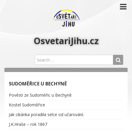
OsvetariJihu.cz
SUDOMĚŘICE U BECHYNĚ
Pověsti ze Sudoměřic u Bechyně
Kostel Sudoměřice
Jak cikánka poradila selce od učarování.
J.K.Hraše – rok 1867