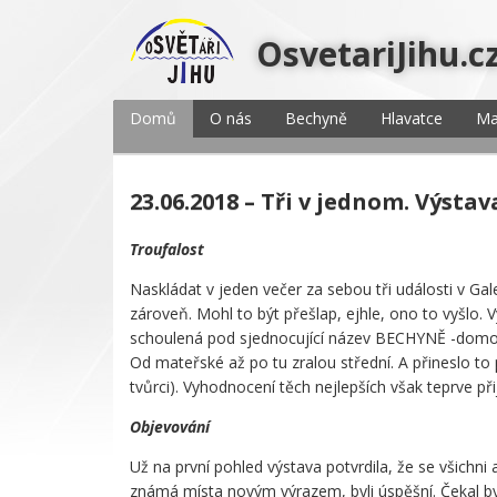
OsvetariJihu.c
Domů
O nás
Bechyně
Hlavatce
Ma
23.06.2018 – Tři v jednom. Výsta
Troufalost
Naskládat v jeden večer za sebou tři události v Ga
zároveň. Mohl to být přešlap, ejhle, ono to vyšlo
schoulená pod sjednocující název BECHYNĚ -domov 
Od mateřské až po tu zralou střední. A přineslo t
tvůrci). Vyhodnocení těch nejlepších však teprve př
Objevování
Už na první pohled výstava potvrdila, že se všichni 
známá místa novým výrazem, byli úspěšní. Čekal b