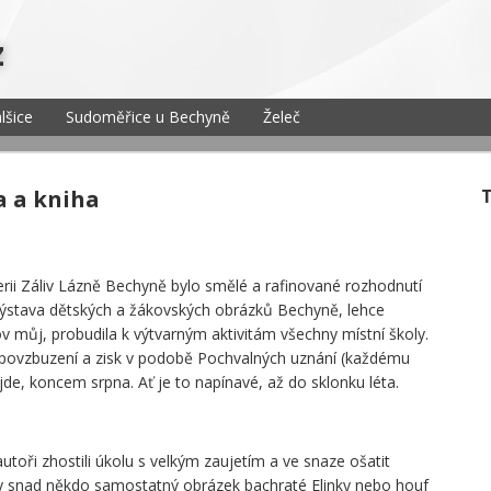
z
lšice
Sudoměřice u Bechyně
Želeč
va a kniha
lerii Záliv Lázně Bechyně bylo smělé a rafinované rozhodnutí
. Výstava dětských a žákovských obrázků Bechyně, lehce
můj, probudila k výtvarným aktivitám všechny místní školy.
o povzbuzení a zisk v podobě Pochvalných uznání (každému
ijde, koncem srpna. Ať je to napínavé, až do sklonku léta.
autoři zhostili úkolu s velkým zaujetím a ve snaze ošatit
y snad někdo samostatný obrázek bachraté Elinky nebo houf