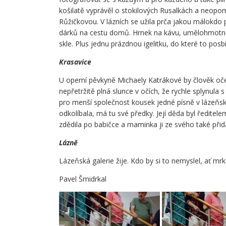
košilatě vyprávěl o stokilových Rusalkách a neopo
Růžičkovou. V lázních se užila prča jakou málokdo 
dárků na cestu domů. Hrnek na kávu, umělohmotnou
skle. Plus jednu prázdnou igelitku, do které to posbí
Krasavice
U operní pěvkyně Michaely Katrákové by člověk oček
nepřetržitě plná slunce v očích, že rychle splynula 
pro menší společnost kousek jedné písně v lázeňsk
odkolíbala, má tu své předky. Její děda byl ředitel
zdědila po babičce a maminka ji ze svého také přida
Lázně
Lázeňská galerie žije. Kdo by si to nemyslel, ať mr
Pavel Šmidrkal