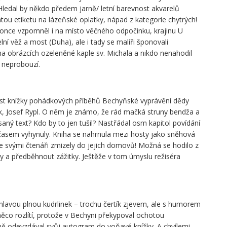
ledal by někdo předem jarně/ letní barevnost akvarelů
latou etiketu na lázeňské oplatky, nápad z kategorie chytrých!
nce vzpomněl i na místo věčného odpočinku, krajinu U
ní věž a most (Duha), ale i tady se malíři šponovali
na obrázcích ozeleněné kaple sv. Michala a nikdo nenahodil
ů neprobouzí.
řest knížky pohádkových příběhů Bechyňské vyprávění dědy
ák, Josef Rypl. O něm je známo, že rád mačká struny bendža a
psaný text? Kdo by to jen tušil? Nastřádal osm kapitol povídání
 a časem vyhynuly. Kniha se nahrnula mezi hosty jako sněhová
 se svými čtenáři zmizely do jejich domovů! Možná se hodilo z
ky a předběhnout zážitky. Ještěže v tom úmyslu režiséra
 hlavou plnou kudrlinek – trochu čertík zjevem, ale s humorem
ěco rozlítí, protože v Bechyni překypoval ochotou
ně odevzdával svůj autogram do voňavé knížky. A chvílemi