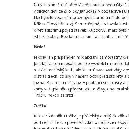
žlutých slunečníků před lázeňskou budovou Olga? H
v dílkách dětí ze školičky Jahůdka? A což teprve ku
Nechybělo ztvárnění urozených domů a někdo doko
Křížku (Nový hřbitov). Samozřejmě, kralovala kostel
k netradičnímu pojetí staveb. Kupodivu, málo bylo 
rybník Trubný. Bez labutí asi umírá a fantazii malíř
Vítání
Nikoliv jen přišpendlením k akci byl samostatný k
Josefa, kterou napsal a pestře vyzdobil místní rod
roztáčí hrnčířský kruh, ale že umí svazovat věty v 
o strašidlech, co žily v našem okolí před sto lety
lavina. Bez mála dvě stovky publikací se splašily a
knihy veřejně něco přečíst, ale proč vyzobat pralin
Trošku někdo zabrzdil.
Troška
Režisér Zdeněk Troška je přátelský a milý člověk s
pod čepicí. Těžko povědět, zda ho na place někdy n
fotografovat se s každým a pro každého a také pil