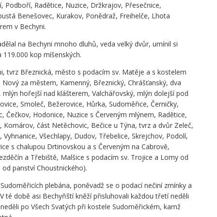
í, Podboří, Radětice, Nuzice, Držkrajov, Přesečnice,
pustá Benešovec, Kurakov, Ponědraž, Freihelče, Lhota
erem v Bechyni.
ělal na Bechyni mnoho dluhů, veda velký dvůr, umínil si
a 119.000 kop míšenských.
i, tvrz Březnická, město s podacím sv. Matěje a s kostelem
y: Nový za městem, Kamenný, Březnický, Chrášťanský, dva
mlýn hořejší nad klášterem, Valchářovský, mlýn dolejší pod
šovice, Smoleč, Bežerovice, Hůrka, Sudoměřice, Černičky,
ec, Čečkov, Hodonice, Nuzice s Červeným mlýnem, Radětice,
 Komárov, část Netěchovic, Bečice u Týna, tvrz a dvůr Zeleč,
ky, Vyhnanice, Všechlapy, Dudov, Třebelice, Skrejchov, Podolí,
vice s chalupou Drtinovskou a s Červeným na Cabrově,
zděčín a Třebiště, Malšice s podacím sv. Trojice a Lomy od
 od panství Choustnického).
ž v Sudoměřicích plebána, poněvadž se o podací nečiní zmínky a
V té době asi Bechyňští kněží přisluhovali každou třetí neděli
 neděli po Všech Svatých při kostele Sudoměřickém, kamž