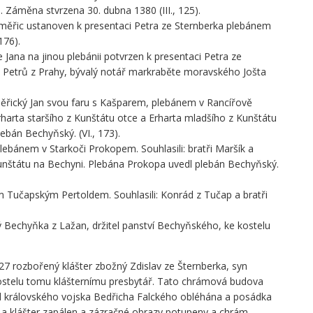
 Záměna stvrzena 30. dubna 1380 (III., 125).
oměřic ustanoven k presentaci Petra ze Sternberka plebánem
176).
ana na jinou plebánii potvrzen k presentaci Petra ze
Petrů z Prahy, bývalý notář markraběte moravského Jošta
ěřický Jan svou faru s Kašparem, plebánem v Rancířově
harta staršího z Kunštátu otce a Erharta mladšího z Kunštátu
lebán Bechyňský. (VI., 173).
ebánem v Starkoči Prokopem. Souhlasili: bratři Maršík a
 Kunštátu na Bechyni. Plebána Prokopa uvedl plebán Bechyňský.
 Tučapským Pertoldem. Souhlasili: Konrád z Tučap a bratři
ný Bechyňka z Lažan, držitel panství Bechyňského, ke kostelu
27 rozbořený klášter zbožný Zdislav ze Šternberka, syn
kostelu tomu klášternímu presbytář. Tato chrámová budova
 od královského vojska Bedřicha Falckého obléhána a posádka
a klášter zapálen a zázračné obrazy potupeny a chrám