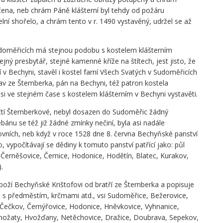
čena, neb chrám Páně klášterní byl tehdy od požáru
elní shořelo, a chrám tento v r. 1490 vystavěný, udržel se až
udoměřicích má stejnou podobu s kostelem klášterním
ejný presbytář, stejné kamenné kříže na štítech, jest jisto, že
rní v Bechyni, stavěl i kostel farní Všech Svatých v Sudoměřicích
lav ze Šternberka, pán na Bechyni, též patron kostela
i ve stejném čase s kostelem klášterním v Bechyni vystavěti.
čtí Šternberkové, nebyl dosazen do Sudoměřic žádný
ebánu se též již žádné zmínky nečiní, byla asi nadále
vních, neb když v roce 1528 dne 8. června Bechyňské panství
, vypočítávají se dědiny k tomuto panství patřící jako: půl
Černěšovice, Černice, Hodonice, Hodětín, Blatec, Kurakov,
.
boží Bechyňské Krištofovi od bratří ze Šternberka a popisuje
 s předměstím, krčmami atd., vsi Sudoměřice, Bežerovice,
, Čečkov, Černýřovice, Hodonice, Hněvkovice, Vyhnanice,
enožaty, Hvožďany, Netěchovice, Dražice, Doubrava, Sepekov,