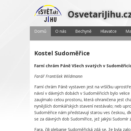
OsvetariJihu.c
Domů
O nás
Bechyně
Hlavatce
Ma
Kostel Sudoměřice
Farní chrám Páně Všech svatých v Sudoměřicí
Farář František Wildmann
Farní chrám Páně vystaven jest na vršíčku uprostř
návsí v dávných dobách v Sudoměřicích bylo velice 
zaujímalo celou prostoru, která ohraničena jest c
nynějších domkářských stavení nestávalo; neb upros
Sudoměřice nám představují starou ves českou, d
se za dávných dob Sudomířice, jež jakýsi Sudomír za
Fara, čili plebanie Sudoměřická zdá se, že byla zal