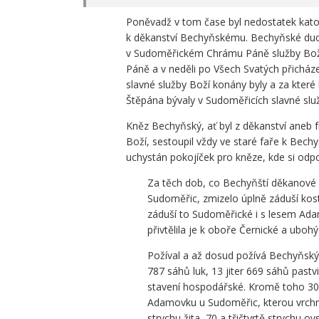
Poněvadž v tom čase byl nedostatek kato
k děkanství Bechyňskému. Bechyňské ducho
v Sudoměřickém Chrámu Páně služby Boží.
Páně a v neděli po Všech Svatých přichá
slavné služby Boží konány byly a za které
Štěpána bývaly v Sudoměřicích slavné slu
Kněz Bechyňský, ať byl z děkanství aneb f
Boží, sestoupil vždy ve staré faře k Bechy
uchystán pokojíček pro kněze, kde si odp
Za těch dob, co Bechyňští děkanové u
Sudoměřic, zmizelo úplně záduší kost
záduší to Sudoměřické i s lesem Ada
přivtělila je k oboře Černické a ubo
Požíval a až dosud požívá Bechyňský d
787 sáhů luk, 13 jiter 669 sáhů pastv
stavení hospodářské. Kromě toho 30 
Adamovku u Sudoměřic, kterou vrchnos
strychu žita, 70 a třičtvrtě strychu 