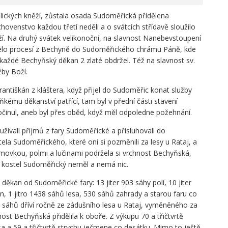
lických kněží, zůstala osada Sudoměřická přidělena
venstvo každou třetí neděli a o svátcích střídavě sloužilo
 Na druhý svátek velikonoční, na slavnost Nanebevstoupení
zelo procesí z Bechyně do Sudoměřického chrámu Páně, kde
 každé Bechyňský děkan 2 zlaté obdržel. Též na slavnost sv.
žby Boží.
rantiškán z kláštera, když přijel do Sudoměřic konat služby
ňkému děkanství patřící, tam byl v přední části stavení
očinul, aneb byl přes oběd, když měl odpoledne požehnání.
žívali příjmů z fary Sudoměřické a přisluhovali do
ela Sudoměřického, které oni si pozměnili za lesy u Rataj, a
movkou, polmi a lučinami podržela si vrchnost Bechyňská,
hý kostel Sudoměřický neměl a nemá nic.
ěkan od Sudoměřické fary: 13 jiter 903 sáhy polí, 10 jiter
in, 1 jitro 1438 sáhů lesa, 530 sáhů zahrady a starou faru co
sáhů dříví ročně ze zádušního lesa u Rataj, vyměněného za
t Bechyňská přidělila k oboře. Z výkupu 70 a třičtvrtě
ovsa a 59 a třičtvrtě strychu ječmene co desátku. Mimo to ještě