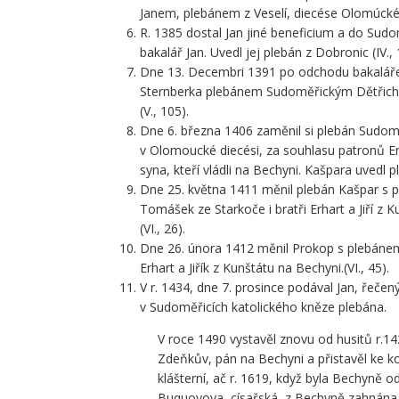
Janem, plebánem z Veselí, diecése Olomúcké.
R. 1385 dostal Jan jiné beneficium a do Sud
bakalář Jan. Uvedl jej plebán z Dobronic (IV., 
Dne 13. Decembri 1391 po odchodu bakaláře J
Sternberka plebánem Sudoměřickým Dětřich 
(V., 105).
Dne 6. března 1406 zaměnil si plebán Sudom
v Olomoucké diecési, za souhlasu patronů Er
syna, kteří vládli na Bechyni. Kašpara uvedl p
Dne 25. května 1411 měnil plebán Kašpar s pl
Tomášek ze Starkoče i bratři Erhart a Jiří z
(VI., 26).
Dne 26. února 1412 měnil Prokop s plebánem
Erhart a Jiřík z Kunštátu na Bechyni.(VI., 45).
V r. 1434, dne 7. prosince podával Jan, řeče
v Sudoměřicích katolického kněze plebána.
V roce 1490 vystavěl znovu od husitů r.14
Zdeňkův, pán na Bechyni a přistavěl ke 
klášterní, ač r. 1619, když byla Bechyně
Buquoyova, císařská, z Bechyně zahnána 