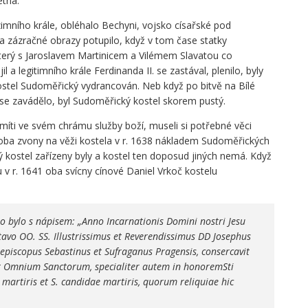
etná.
imního krále, obléhalo Bechyni, vojsko císařské pod
a zázračné obrazy potupilo, když v tom čase statky
terý s Jaroslavem Martinicem a Vilémem Slavatou co
il a legitimního krále Ferdinanda II. se zastával, plenilo, byly
ostel Sudoměřický vydrancován. Neb když po bitvě na Bílé
 se zavádělo, byl Sudoměřický kostel skorem pustý.
míti ve svém chrámu služby boží, museli si potřebné věci
e oba zvony na věži kostela v r. 1638 nákladem Sudoměřických
 kostel zařízeny byly a kostel ten doposud jiných nemá. Když
 v r. 1641 oba svícny cínové Daniel Vrkoč kostelu
no bylo s nápisem: „Anno Incarnationis Domini nostri Jesu
tavo OO. SS. Illustrissimus et Reverendissimus DD Josephus
hiepiscopus Sebastinus et Sufraganus Pragensis, consercavit
t Omnium Sanctorum, specialiter autem in honoremSti
i martiris et S. candidae martiris, quorum reliquiae hic