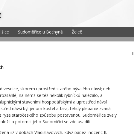
z
lšice
Sudoměřice u Bechyně
Želeč
ch
ed vesnice, skorem uprostřed starého bývalého návsí; neb
rozsáhlé, na němž se též několik rybníčků nalézalo, a
halupnickými staveními hospodářskými a uprostřed návsí
třed návsí byl jenom kostel a fara, tehdy plebanie zvaná.
le ryze staročeského způsobu postavenou. Sudoměřice zvaly
ložil a potomci jeho Sudomířici se zde usadili.
ožena již v dobách Vladislavových, když papež Inocenc II.