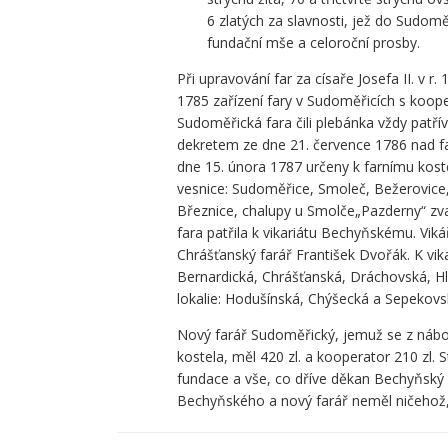
6 zlatých za slavnosti, jež do Sudoměři
fundační mše a celoroční prosby.
Při upravování far za císaře Josefa II. v 
1785 zařízení fary v Sudoměřicích s koop
Sudoměřická fara čili plebánka vždy patří
dekretem ze dne 21. července 1786 nad f
dne 15. února 1787 určeny k farnímu kos
vesnice: Sudoměřice, Smoleč, Bežerovice,
Březnice, chalupy u Smolče„Pazderny“ zv
fara patřila k vikariátu Bechyňskému. Vi
Chrášťanský farář František Dvořák. K vi
Bernardická, Chrášťanská, Dráchovská, H
lokalie: Hodušínská, Chýšecká a Sepekovs
Nový farář Sudoměřický, jemuž se z nábo
kostela, měl 420 zl. a kooperator 210 zl. 
fundace a vše, co dříve děkan Bechyňský 
Bechyňského a nový farář neměl ničehož,