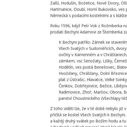
Zalší, Hodušín, Božetice, Nové Dvory, Olš
Hartmanice, Doubí, Horní Bukovsko, ves 
Německá s podacími kostelními a s klášt
Roku 1596, když Petr Vok z Rožmberka nad
prodati Bechyni Adamovi ze Šternberka z
K Bechyni patřilo: Zámek se stavením
Všech Svatých v Sudoměřicích, dvor
ovčíny v Kamenném a v Chrášťanech, 
zámkem, vsi: Senožaty, Lišky, Černe
Hodětín, ves pustá Benešovec, Blat
Hvožďany, Chrášťany, Dolní Březnice,
plat z Ústrašic, Hlavatce, Velké Svin
Čenkov, Dobřejovice, Bečice, Libějo
Radimovice, Zhoř, Maršov, Obora, Be
panství Choustnického (Všechlapy též
Z toho viděti lze, že v té době nebylo ji
přičítá se kostel Všech Svatých k Bechyni. 
a každý druhý svátek po Božím hodu a tu