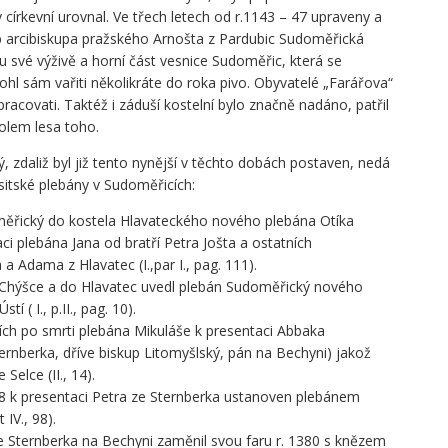
církevní urovnal. Ve třech letech od r.1143 – 47 upraveny a
b arcibiskupa pražského Arnošta z Pardubic Sudoměřická
u své výživě a horní část vesnice Sudoměřic, která se
hl sám vařiti několikráte do roka pivo. Obyvatelé „Farářova“
acovati. Taktéž i záduší kostelní bylo značně nadáno, patřil
olem lesa toho.
 zdaliž byl již tento nynější v těchto dobách postaven, nedá
usitské plebány v Sudoměřicích:
řický do kostela Hlavateckého nového plebána Otíka
i plebána Jana od bratří Petra Jošta a ostatních
a Adama z Hlavatec (I.,par I., pag. 111).
v Chýšce a do Hlavatec uvedl plebán Sudoměřický nového
 ( I., p.II., pag. 10).
ch po smrti plebána Mikuláše k presentaci Abbaka
ternberka, dříve biskup Litomyšlský, pán na Bechyni) jakož
Selce (II., 14).
78 k presentaci Petra ze Sternberka ustanoven plebánem
IV., 98).
 Sternberka na Bechyni zaměnil svou faru r. 1380 s knězem