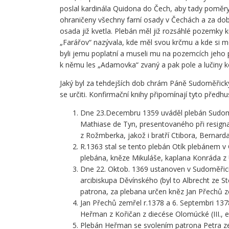
poslal kardinála Quidona do Čech, aby tady poměry 
ohraničeny všechny farní osady v Čechách a za do
osada již kvetla. Plebán měl již rozsáhlé pozemky k
„Farářov“ nazývala, kde měl svou krčmu a kde si mo
byli jemu poplatní a museli mu na pozemcích jeho pr
k němu les „Adamovka“ zvaný a pak pole a lučiny k
Jaký byl za tehdejších dob chrám Páně Sudoměřický,
se určiti. Konfirmační knihy připomínají tyto předh
Dne 23.Decembru 1359 uváděl plebán Sudomě
Mathiase de Tyn, presentovaného při resignac
z Rožmberka, jakož i bratří Ctibora, Bernarda 
R.1363 stal se tento plebán Otík plebánem 
plebána, kněze Mikuláše, kaplana Konráda z Ústí
Dne 22. Oktob. 1369 ustanoven v Sudoměřicí
arcibiskupa Děvínského (byl to Albrecht ze S
patrona, za plebana určen kněz Jan Přechů ze 
Jan Přechů zemřel r.1378 a 6. Septembri 13
Heřman z Kořičan z diecése Olomúcké (III., et 
Plebán Heřman se svolením patrona Petra ze