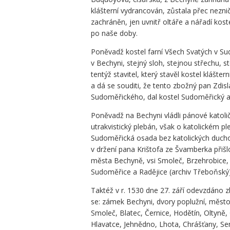
klášterní vydrancován, zůstala přec nezni
zachráněn, jen uvnitř oltáře a nářadí kost
po naše doby.
Poněvadž kostel farní Všech Svatých v S
v Bechyni, stejný sloh, stejnou střechu, st
tentýž stavitel, který stavěl kostel klášte
a dá se souditi, že tento zbožný pan Zdis
Sudoměřického, dal kostel Sudoměřický as
Poněvadž na Bechyni vládli pánové katoli
utrakvistický plebán, však o katolickém pl
Sudoměřická osada bez katolických ducho
v držení pana Krištofa ze Švamberka přišlo
města Bechyně, vsi Smoleč, Brzehrobice, 
Sudoměřice a Radějice (archiv Třeboňský)
Taktéž v r. 1530 dne 27. září odevzdáno z
se: zámek Bechyni, dvory poplužní, město
Smoleč, Blatec, Černice, Hodětín, Oltyně
Hlavatce, Jehnědno, Lhota, Chrášťany, S