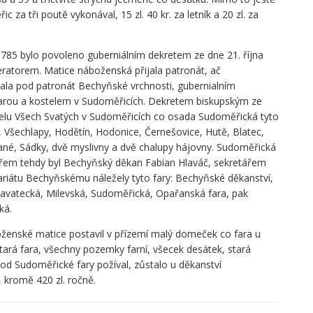
c za tři poutě vykonával, 15 zl. 40 kr. za letník a 20 zl. za
r. 1785 bylo povoleno guberniálním dekretem ze dne 21. října
eratorem. Matice náboženská přijala patronát, ač
vala pod patronát Bechyňské vrchnosti, gubernialním
arou a kostelem v Sudoměřicích. Dekretem biskupským ze
telu Všech Svatých v Sudoměřicích co osada Sudoměřická tyto
 Všechlapy, Hodětín, Hodonice, Černešovice, Hutě, Blatec,
ané, Sádky, dvě myslivny a dvě chalupy hájovny. Sudoměřická
kářem tehdy byl Bechyňský děkan Fabian Hlaváč, sekretářem
kariátu Bechyňskému náležely tyto fary: Bechyňské děkanství,
lavatecká, Milevská, Sudoměřická, Opařanská fara, pak
ká.
ženské matice postavil v přízemí malý domeček co fara u
Stará fara, všechny pozemky farní, všecek desátek, stará
od Sudoměřické fary požíval, zůstalo u děkanství
 kromě 420 zl. ročně.