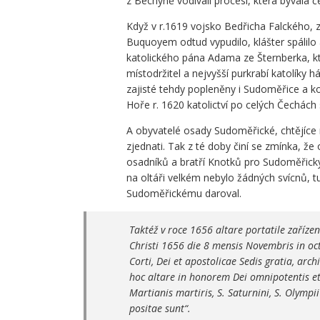
z Bechyně vodívali procesí, která bývala č
Když v r.1619 vojsko Bedřicha Falckého, z
Buquoyem odtud vypudilo, klášter spálilo 
katolického pána Adama ze Šternberka, k
místodržitel a nejvyšší purkrabí katolíky háj
zajisté tehdy popleněny i Sudoměřice a k
Hoře r. 1620 katolictví po celých Čechách
A obyvatelé osady Sudoměřické, chtějíce 
zjednati. Tak z té doby činí se zmínka, ž
osadníků a bratří Knotků pro Sudoměřický
na oltáři velkém nebylo žádných svícnů, tu
Sudoměřickému daroval.
Taktéž v roce 1656 altare portatile zaříze
Christi 1656 die 8 mensis Novembris in oc
Corti, Dei et apostolicae Sedis gratia, arc
hoc altare in honorem Dei omnipotentis e
Martianis martiris, S. Saturnini, S. Olympi
positae sunt“.